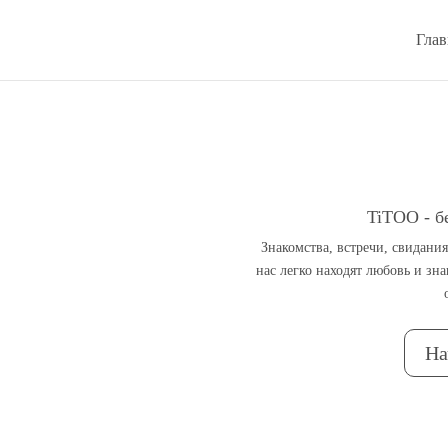
Глав
TiTOO - б
Знакомства, встречи, свидани
нас легко находят любовь и зн
На